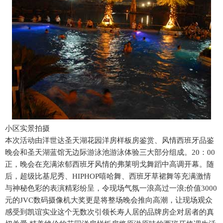
小区实景拍摄
本次活动由洋世达圣天湖花园洋房样板房鉴赏、风情西班牙品鉴
晚会和圣天湖蓝馆无边际游泳池游泳体验三大部分组成。20：00
正，晚会在充满浓郁西班牙风情的弗莱明戈舞蹈中高调开幕。随
后，超级比基尼秀、HIPHOP嘻哈舞、西班牙草裙舞等充满激情
与神秘色彩的表演精彩纷呈，令现场气氛一浪高过一浪;价值3000
元的JVC数码摄像机大奖更是将整场晚会推向高潮，让现场观众
感受到凯谊实业这个无数次引领长寿人居的品牌房企对居者的真