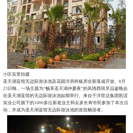
小区实景拍摄
圣天湖蓝馆无边际游泳池及花园洋房样板房全新落成开放。8月
23日晚，一场主题为“畅享圣天湖仲夏夜”的风情西班牙品鉴晚会
在圣天湖蓝馆的无边际游泳池如期举行。来自于洋世达集团凯谊
实业公司旗下的1000多位新老业主和众多长寿市民参加了本次活
动，并成为圣天湖蓝馆无边际游泳池的首批畅游者。