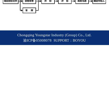
Chongqing Youngstar Industry (Group) Co., Ltd.
渝ICP备05008078 SUPPORT：
BOYOU