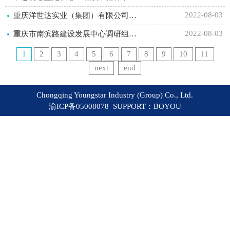
2022-08-03
重庆洋世达实业（集团）有限公司隆重庆祝中国人民解放军建军95周年
2022-08-03
重庆市南滨路建设发展中心调研组一行莅临洋世达集团走访调研
1
2
3
4
5
6
7
8
9
10
11
next
end
Chongqing Youngstar Industry (Group) Co., Ltd.
渝ICP备05008078 SUPPORT：
BOYOU