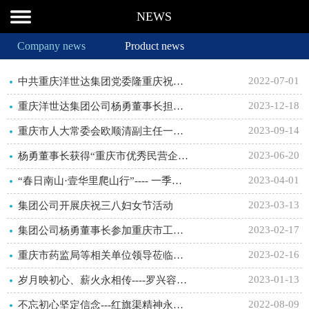
NEWS
Company news
Product news
2022-07-01
中共重庆洋世达集团党委隆重庆祝建党101周年活动
2023-12-18
重庆洋世达集团公司杨勇董事长担任海南省重庆商会荣誉会长
2023-09-14
重庆市人大常委会欧顺清副主任一行莅临洋世达集团走访调研
2023-06-20
杨勇董事长获得“重庆市优秀民营企业家”殊荣
2023-04-01
“春日南山·壹华里爬山行”---- 一季度员工集体生日活动
2023-03-13
集团公司开展庆祝三八妇女节活动
2023-02-17
集团公司杨勇董事长参加重庆市工商联—房地产商会调研工作会议
2023-02-16
重庆市药监局等相关单位领导莅临纯芝生物公司走访调研
2023-01-13
岁月映初心、薪火永相传----罗兴容、漆兵同志光荣退休欢送会
2022-08-09
不忘初心坚定信念---红旗渠精神永传承